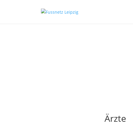
DG
Ärzte