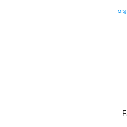
Mitg
G-zertifizierte FUSSBEHANDL
F